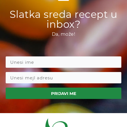
Slatka sreda recept u
inbox?
Da, može!
PRIJAVI ME