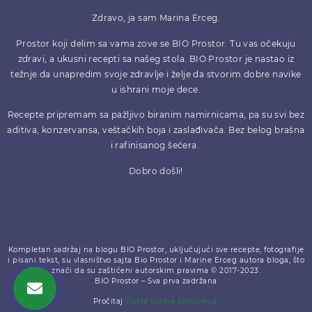
Zdravo, ja sam Marina Erceg.
Prostor koji delim sa vama zove se BIO Prostor. Tu vas očekuju
zdravi, a ukusni recepti sa našeg stola. BIO Prostor je nastao iz
težnje da unapredim svoje zdravlje i želje da stvorim dobre navike
u ishrani moje dece.
Recepte pripremam sa pažljivo biranim namirnicama, pa su svi bez
aditiva, konzervansa, veštačkih boja i zaslađivača. Bez belog brašna
i rafinisanog šećera.
Dobro došli!
Kompletan sadržaj na blogu BIO Prostor, uključujući sve recepte, fotografije
i pisani tekst, su vlasništvo sajta Bio Prostor i Marine Erceg autora bloga, što
znači da su zaštićeni autorskim pravima © 2017-2023.
BIO Prostor – Sva prva zadržana
Pročitaj
Opšte uslove korišćenja.