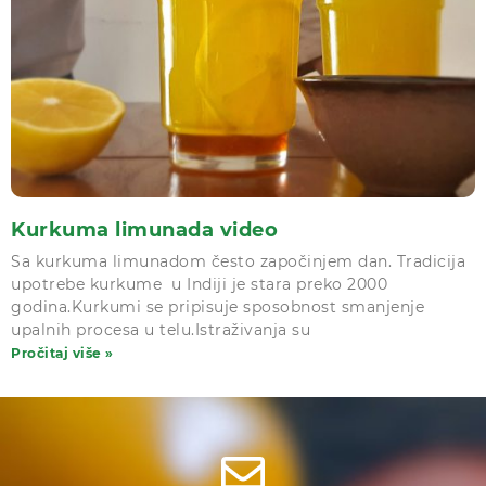
Kurkuma limunada video
Sa kurkuma limunadom često započinjem dan. Tradicija
upotrebe kurkume u Indiji je stara preko 2000
godina.Kurkumi se pripisuje sposobnost smanjenje
upalnih procesa u telu.Istraživanja su
Pročitaj više »