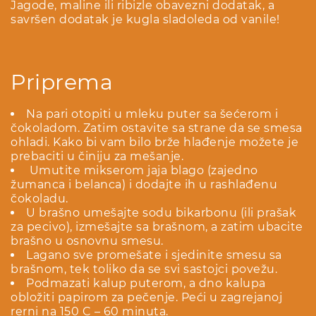
Jagode, maline ili ribizle obavezni dodatak, a
savršen dodatak je kugla sladoleda od vanile!
Priprema
Na pari otopiti u mleku puter sa šećerom i
čokoladom. Zatim ostavite sa strane da se smesa
ohladi. Kako bi vam bilo brže hlađenje možete je
prebaciti u činiju za mešanje.
Umutite mikserom jaja blago (zajedno
žumanca i belanca) i dodajte ih u rashlađenu
čokoladu.
U brašno umešajte sodu bikarbonu (ili prašak
za pecivo), izmešajte sa brašnom, a zatim ubacite
brašno u osnovnu smesu.
Lagano sve promešate i sjedinite smesu sa
brašnom, tek toliko da se svi sastojci povežu.
Podmazati kalup puterom, a dno kalupa
obložiti papirom za pečenje. Peći u zagrejanoj
rerni na 150 C – 60 minuta.