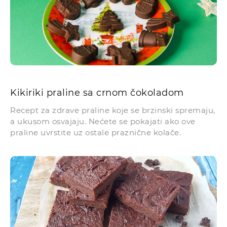
Kikiriki praline sa crnom čokoladom
Recept za zdrave praline koje se brzinski spremaju,
a ukusom osvajaju. Nećete se pokajati ako ove
praline uvrstite uz ostale praznične kolače.