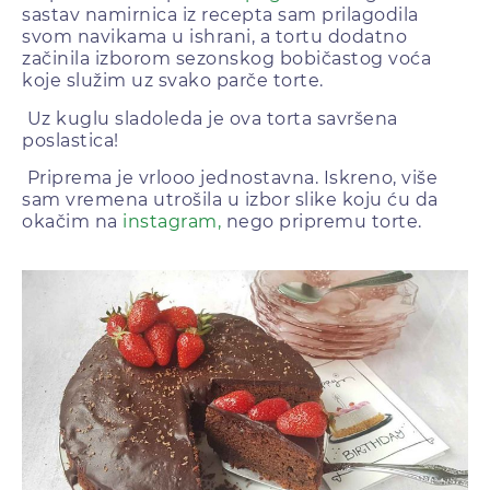
sastav namirnica iz recepta sam prilagodila
svom navikama u ishrani, a tortu dodatno
začinila izborom sezonskog bobičastog voća
koje služim uz svako parče torte.
Uz kuglu sladoleda je ova torta savršena
poslastica!
Priprema je vrlooo jednostavna. Iskreno, više
sam vremena utrošila u izbor slike koju ću da
okačim na
instagram,
nego pripremu torte.