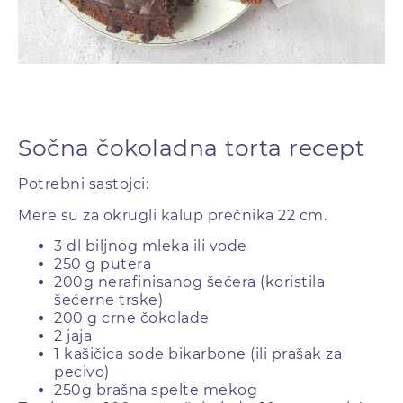
Sočna čokoladna torta recept
Potrebni sastojci:
Mere su za okrugli kalup prečnika 22 cm.
3 dl biljnog mleka ili vode
250 g putera
200g nerafinisanog šećera (koristila
šećerne trske)
200 g crne čokolade
2 jaja
1 kašičica sode bikarbone (ili prašak za
pecivo)
250g brašna spelte mekog