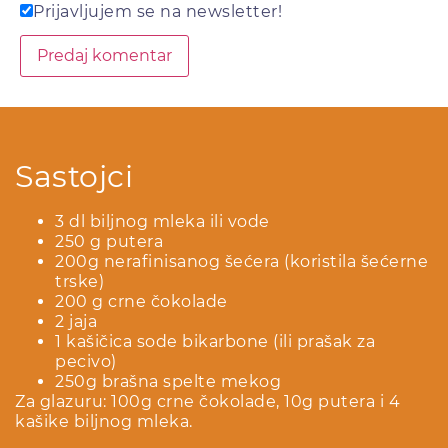
Prijavljujem se na newsletter!
Sastojci
3 dl biljnog mleka ili vode
250 g putera
200g nerafinisanog šećera (koristila šećerne
trske)
200 g crne čokolade
2 jaja
1 kašičica sode bikarbone (ili prašak za
pecivo)
250g brašna spelte mekog
Za glazuru: 100g crne čokolade, 10g putera i 4
kašike biljnog mleka.