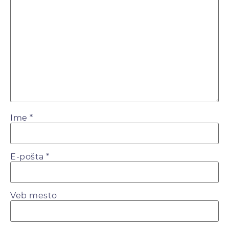
Ime
*
E-pošta
*
Veb mesto