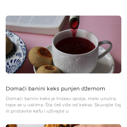
Domaći banini keks punjen džemom
Domaći banini keks je hrskav spolja, meki unutra,
tope se u ustima. Šta ćeš više od keksa. Skuvajte čaj
ili pristavite kafu i uživajte u