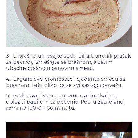
3. U brašno umešajte sodu bikarbonu (ili prašak
za pecivo), izmešajte sa brašnom, a zatim
ubacite brašno u osnovnu smesu.
4. Lagano sve promešate i sjedinite smesu sa
brašnom, tek toliko da se svi sastojci povežu.
5. Podmazati kalup puterom, a dno kalupa
obložiti papirom za pečenje. Peći u zagrejanoj
rerni na 150 C – 60 minuta.