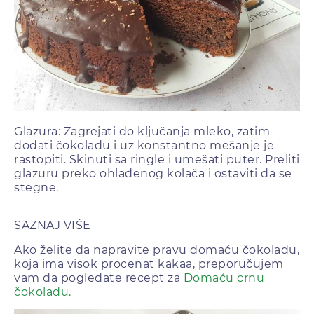
Glazura: Zagrejati do ključanja mleko, zatim
dodati čokoladu i uz konstantno mešanje je
rastopiti. Skinuti sa ringle i umešati puter. Preliti
glazuru preko ohlađenog kolača i ostaviti da se
stegne.
SAZNAJ VIŠE
Ako želite da napravite pravu domaću čokoladu,
koja ima visok procenat kakaa, preporučujem
vam da pogledate recept za
Domaću crnu
čokoladu.