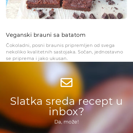
Veganski brauni sa batatom
Čokoladni, posni braunis pripremljen od svega
nekoliko kvalitetnih sastojaka. Sočan, jednostavno
se priprema i jako ukusan.
Slatka sreda recept u
inbox?
Da, može!