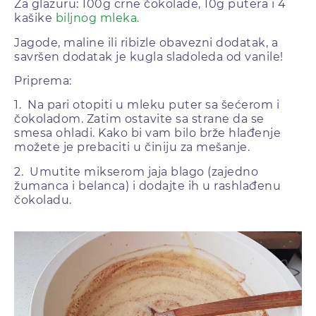
Za glazuru: 100g crne čokolade, 10g putera i 4
kašike
biljnog mleka.
Jagode, maline ili ribizle obavezni dodatak, a
savršen dodatak je kugla sladoleda od vanile!
Priprema:
1. Na pari otopiti u mleku puter sa šećerom i
čokoladom. Zatim ostavite sa strane da se
smesa ohladi. Kako bi vam bilo brže hlađenje
možete je prebaciti u činiju za mešanje.
2. Umutite mikserom jaja blago (zajedno
žumanca i belanca) i dodajte ih u rashlađenu
čokoladu.