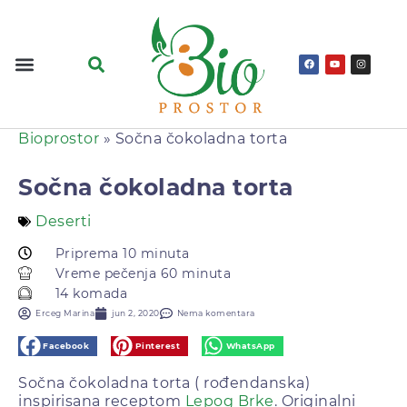
Bioprostor
»
Sočna čokoladna torta
Sočna čokoladna torta
Deserti
Priprema 10 minuta
Vreme pečenja 60 minuta
14 komada
Erceg Marina
jun 2, 2020
Nema komentara
Facebook
Pinterest
WhatsApp
Sočna čokoladna torta ( rođendanska)
inspirisana receptom
Lepog Brke
. Originalni