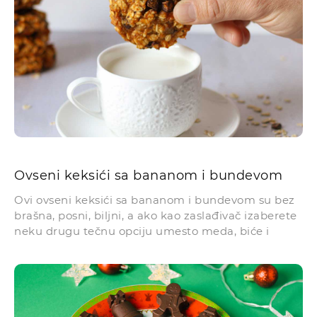
Ovseni keksići sa bananom i bundevom
Ovi ovseni keksići sa bananom i bundevom su bez
brašna, posni, biljni, a ako kao zaslađivač izaberete
neku drugu tečnu opciju umesto meda, biće i