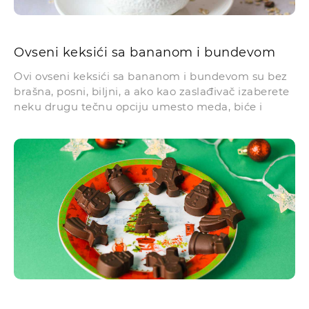
Ovseni keksići sa bananom i bundevom
Ovi ovseni keksići sa bananom i bundevom su bez
brašna, posni, biljni, a ako kao zaslađivač izaberete
neku drugu tečnu opciju umesto meda, biće i