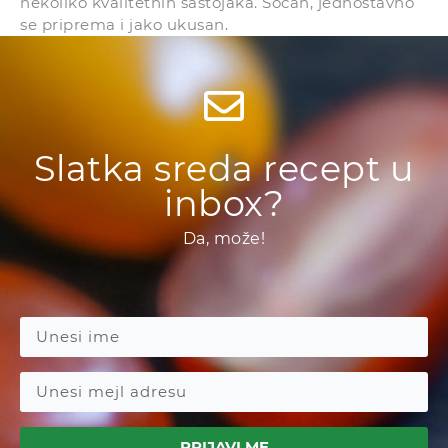
nekoliko kvalitetnih sastojaka. Sočan, jednostavno
se priprema i jako ukusan.
Slatka sreda recept u
inbox?
Da, može!
PRIJAVI ME