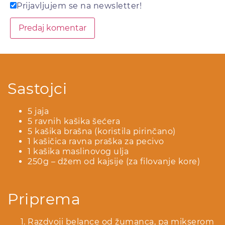
Prijavljujem se na newsletter!
Sastojci
5 jaja
5 ravnih kašika šećera
5 kašika brašna (koristila pirinčano)
1 kašičica ravna praška za pecivo
1 kašika maslinovog ulja
250g – džem od kajsije (za filovanje kore)
Priprema
Razdvoji belance od žumanca, pa mikserom