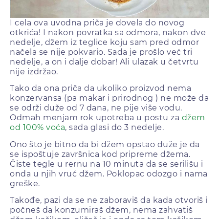
I cela ova uvodna priča je dovela do novog
otkrića! I nakon povratka sa odmora, nakon dve
nedelje, džem iz teglice koju sam pred odmor
načela se nije pokvario. Sada je prošlo već tri
nedelje, a on i dalje dobar! Ali ulazak u četvrtu
nije izdržao.
Tako da ona priča da ukoliko proizvod nema
konzervansa (pa makar i prirodnog ) ne može da
se održi duže od 7 dana, ne pije više vodu.
Odmah menjam rok upotreba u postu za
džem
od 100% voća
, sada glasi do 3 nedelje.
Ono što je bitno da bi džem opstao duže je da
se ispoštuje završnica kod pripreme džema.
Čiste tegle u rernu na 10 minuta da se serilišu i
onda u njih vruć džem. Poklopac odozgo i nama
greške.
Takođe, pazi da se ne zaboraviš da kada otvoriš i
počneš da konzumiraš džem, nema zahvatiš