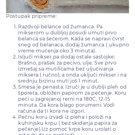
Postupak pripreme:
Razdvoji belance od žumanca. Pa
mikserom u dubljoj posudi umuti prvo
belanca sa šećerom. Kada se napravi čvrst
sneg od belanaca, dodaj žumanca ( ukupno
vreme mućenja oko 3 minuta).
Isljuči mikser pa dodaj ostale sastojke:
Brašno, prašak za pecivo, ulje. Sve prvo
izmešaj sa mutilicama bez uljučivanja
miksera ( ručno), a onda uključi mikser i na
srednju brzinu muti još 1 minut.
Smesa je penasta. Izruči je u dublji pleh od
šporeta, obložen papirom za pečenje. Koru
peći u zagrejanoj rerni na 180C, 12-15
minuta. Da kora blago porumeni. Vodi
računa da ti kora ne izgori.
Pečnu koru izvadi iz pleha i položi na
kuhinjsku krpu ( bez skidanja papira za
pečenje).Uz pomoć krpe koru urolati o