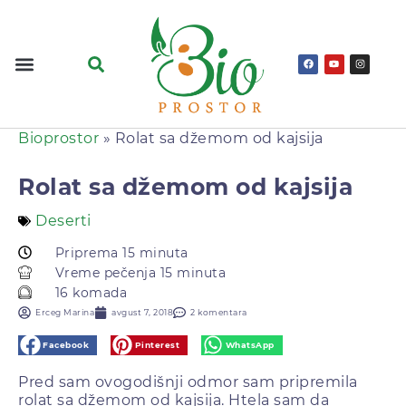
Bioprostor
»
Rolat sa džemom od kajsija
Rolat sa džemom od kajsija
Deserti
Priprema 15 minuta
Vreme pečenja 15 minuta
16 komada
Erceg Marina
avgust 7, 2018
2 komentara
Facebook
Pinterest
WhatsApp
Pred sam ovogodišnji odmor sam pripremila
rolat sa džemom od kajsija. Htela sam da