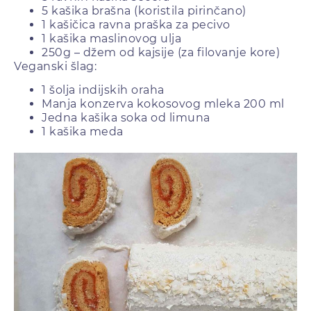
5 kašika brašna (koristila pirinčano)
1 kašičica ravna praška za pecivo
1 kašika maslinovog ulja
250g – džem od kajsije (za filovanje kore)
Veganski šlag:
1 šolja indijskih oraha
Manja konzerva kokosovog mleka 200 ml
Jedna kašika soka od limuna
1 kašika meda