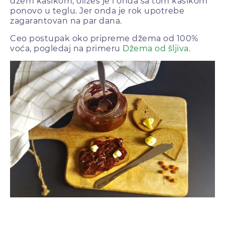
džem kašikom, oližeš je i onda sa tom kašikom
ponovo u teglu. Jer onda je rok upotrebe
zagarantovan na par dana.
Ceo postupak oko pripreme džema od 100%
voća, pogledaj na primeru
Džema od šljiva.