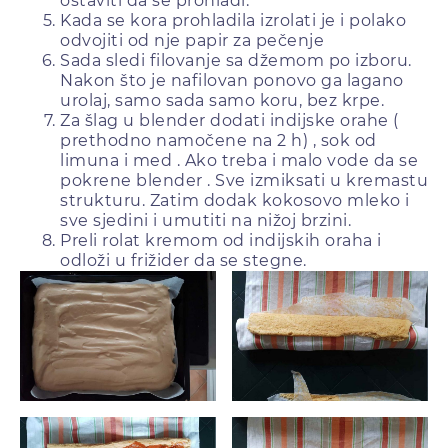
ostaviti da se prohladi.
Kada se kora prohladila izrolati je i polako
odvojiti od nje papir za pečenje
Sada sledi filovanje sa džemom po izboru.
Nakon što je nafilovan ponovo ga lagano
urolaj, samo sada samo koru, bez krpe.
Za šlag u blender dodati indijske orahe (
prethodno namočene na 2 h) , sok od
limuna i med . Ako treba i malo vode da se
pokrene blender . Sve izmiksati u kremastu
strukturu. Zatim dodak kokosovo mleko i
sve sjedini i umutiti na nižoj brzini.
Preli rolat kremom od indijskih oraha i
odloži u frižider da se stegne.