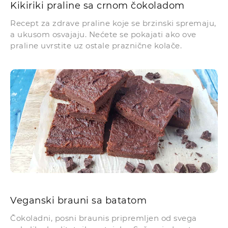
Kikiriki praline sa crnom čokoladom
Recept za zdrave praline koje se brzinski spremaju,
a ukusom osvajaju. Nećete se pokajati ako ove
praline uvrstite uz ostale praznične kolače.
Veganski brauni sa batatom
Čokoladni, posni braunis pripremljen od svega