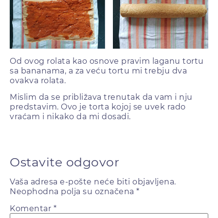
Od ovog rolata kao osnove pravim laganu tortu
sa bananama, a za veću tortu mi trebju dva
ovakva rolata.
Mislim da se približava trenutak da vam i nju
predstavim. Ovo je torta kojoj se uvek rado
vraćam i nikako da mi dosadi.
Ostavite odgovor
Vaša adresa e-pošte neće biti objavljena.
Neophodna polja su označena
*
Komentar
*