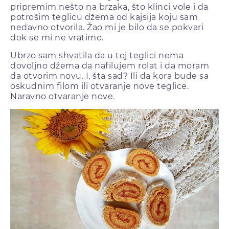
pripremim nešto na brzaka, što klinci vole i da
potrošim teglicu džema od kajsija koju sam
nedavno otvorila. Žao mi je bilo da se pokvari
dok se mi ne vratimo.
Ubrzo sam shvatila da u toj teglici nema
dovoljno džema da nafilujem rolat i da moram
da otvorim novu. I, šta sad? Ili da kora bude sa
oskudnim filom ili otvaranje nove teglice.
Naravno otvaranje nove.