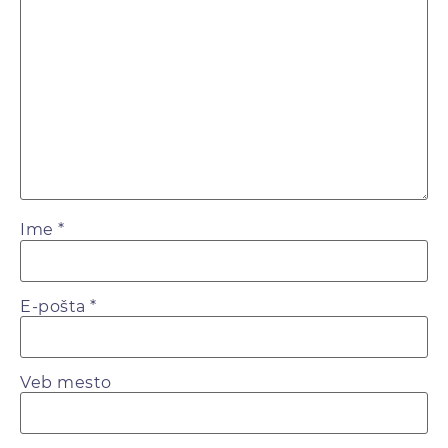
Ime
*
E-pošta
*
Veb mesto