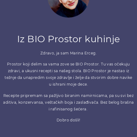
Iz BIO Prostor kuhinje
Zdravo, ja sam Marina Erceg.
Prostor koji delim sa vama zove se BIO Prostor. Tu vas očekuju
zdravi, a ukusni recepti sa našeg stola. BIO Prostor je nastao iz
težnje da unapredim svoje zdravlje i želje da stvorim dobre navike
u ishrani moje dece.
Recepte pripremam sa pažljivo biranim namirnicama, pa su svi bez
aditiva, konzervansa, veštačkih boja i zaslađivača. Bez belog brašna
i rafinisanog šećera.
Dobro došli!