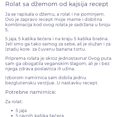
Rolat sa džemom od kajsija recept
Ja se rapisala o džemu, a rolat i ne pominjem.
Ovo je zapravo recept moje mame i dobitna
kombinacija kod ovog rolata je sadržana u broju
5.
5 jaja, 5 kašika šećera i na kraju 5 kašika brašna.
Jeli smo ga tako samog za sebe, ali je služan i za
izradu kore za čuvenu banana tortu.
Priprema rolata je skroz jednostavna! Ovog puta
sam ga obogatila veganskim šlagom, ali je i bez
njega zdrava poslastica ili užina.
Izborom namirnica sam dobila jednu
bezglutensku verzijue. U nastavku recept.
Potrebne namirnice:
Za rolat:
5 jaja
5 ravnih kašika šećera