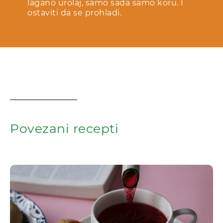
lagano urolaj, samo sada samo koru. I
ostaviti da se prohladi.
Povezani recepti