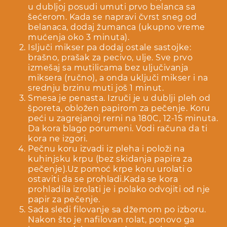
u dubljoj posudi umuti prvo belanca sa
šećerom. Kada se napravi čvrst sneg od
belanaca, dodaj žumanca (ukupno vreme
mućenja oko 3 minuta).
Isljuči mikser pa dodaj ostale sastojke:
brašno, prašak za pecivo, ulje. Sve prvo
izmešaj sa mutilicama bez uljučivanja
miksera (ručno), a onda uključi mikser i na
srednju brzinu muti još 1 minut.
Smesa je penasta. Izruči je u dublji pleh od
šporeta, obložen papirom za pečenje. Koru
peći u zagrejanoj rerni na 180C, 12-15 minuta.
Da kora blago porumeni. Vodi računa da ti
kora ne izgori.
Pečnu koru izvadi iz pleha i položi na
kuhinjsku krpu (bez skidanja papira za
pečenje).Uz pomoć krpe koru urolati o
ostaviti da se prohladi.Kada se kora
prohladila izrolati je i polako odvojiti od nje
papir za pečenje.
Sada sledi filovanje sa džemom po izboru.
Nakon što je nafilovan rolat, ponovo ga