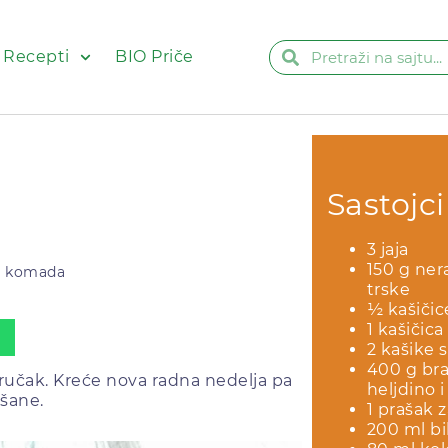
 Recepti
BIO Priče
Sastojci
3 jaja
150 g ner
5 komada
trske
½ kašičic
1 kašičic
2 kašike 
400 g bra
oručak. Kreće nova radna nedelja pa
heljdino 
išane.
1 prašak 
200 ml bi