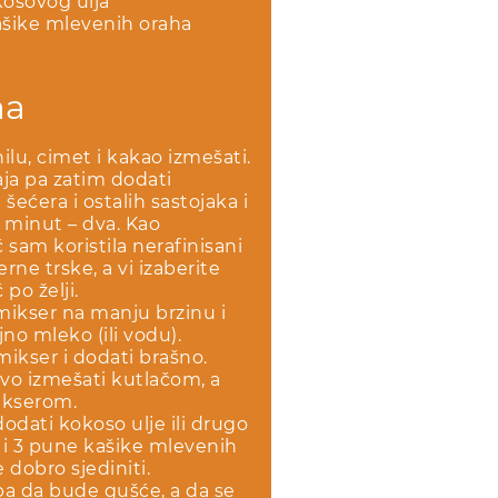
osovog ulja
ašike mlevenih oraha
ma
ilu, cimet i kakao izmešati.
aja pa zatim dodati
šećera i ostalih sastojaka i
š minut – dva. Kao
 sam koristila nerafinisani
rne trske, a vi izaberite
 po želji.
mikser na manju brzinu i
jno mleko (ili vodu).
 mikser i dodati brašno.
vo izmešati kutlačom, a
ikserom.
dodati kokoso ulje ili drugo
 i 3 pune kašike mlevenih
 dobro sjediniti.
ba da bude gušće, a da se