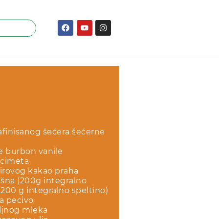
afinisanog šećera šećerne
e burbon vanile
a cimeta
sirovog kakao praha
šna (200g integralno
i 200 g integralno speltino)
za pecivo
ljnog mleka