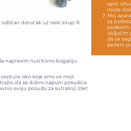
opet izli
može dolit
Moj apara
za podeš
 odličan doručak uz neki sirup ili
podesim n
uključim
da se zag
pečem po
 da napravim nutritivno bogatiju
ecepture oko koje smo se moji
je tražio da se dobro napuni posudica
punio svoju posudu za sutrašnji izlet