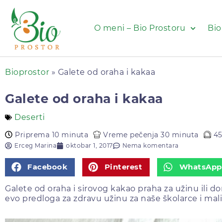
O meni – Bio Prostoru
Bio
Bioprostor
»
Galete od oraha i kakaa
Galete od oraha i kakaa
Deserti
Priprema 10 minuta
Vreme pečenja 30 minuta
4
Erceg Marina
oktobar 1, 2017
Nema komentara
Facebook
Pinterest
WhatsApp
Galete od oraha i sirovog kakao praha za užinu ili d
evo predloga za zdravu užinu za naše školarce i mal