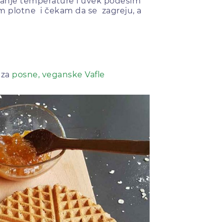
vanje temperature i uvek podesim
m plotne i čekam da se zagreju, a
 za
posne, veganske Vafle