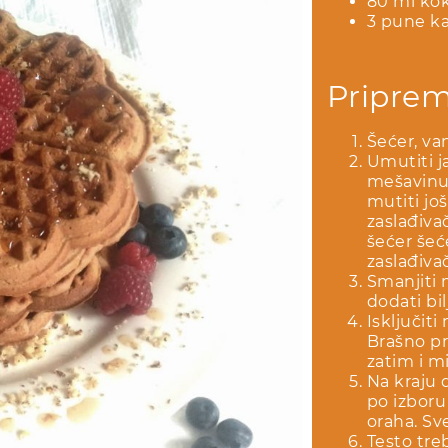
80 ml kok
3 pune k
Pripre
Šećer, van
Umutiti j
mešavinu 
mutiti jo
zaslađivač
šećer šeće
zaslađivač
Smanjiti 
dodati bil
Isključiti
Brašno pr
zatim i m
Na kraju 
po izboru
oraha. Sve
Testo tre