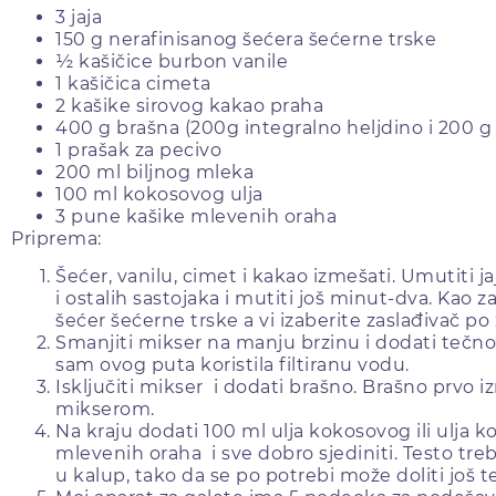
3 jaja
150 g nerafinisanog šećera šećerne trske
½ kašičice burbon vanile
1 kašičica cimeta
2 kašike sirovog kakao praha
400 g brašna (200g integralno heljdino i 200 g 
1 prašak za pecivo
200 ml biljnog mleka
100 ml kokosovog ulja
3 pune kašike mlevenih oraha
Priprema:
Šećer, vanilu, cimet i kakao izmešati. Umutiti 
i ostalih sastojaka i mutiti još minut-dva. Kao z
šećer šećerne trske a vi izaberite zaslađivač po ž
Smanjiti mikser na manju brzinu i dodati tečnost
sam ovog puta koristila filtiranu vodu.
Isključiti mikser i dodati brašno. Brašno prvo 
mikserom.
Na kraju dodati 100 ml ulja kokosovog ili ulja k
mlevenih oraha i sve dobro sjediniti. Testo tre
u kalup, tako da se po potrebi može doliti još t