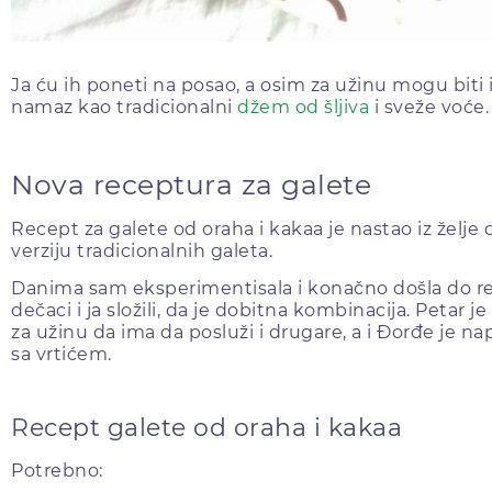
Ja ću ih poneti na posao, a osim za užinu mogu biti i
namaz kao tradicionalni
džem od šljiva
i sveže voće.
Nova receptura za galete
Recept za galete od oraha i kakaa je nastao iz želje
verziju tradicionalnih galeta.
Danima sam eksperimentisala i konačno došla do r
dečaci i ja složili, da je dobitna kombinacija. Petar 
za užinu da ima da posluži i drugare, a i Đorđe je na
sa vrtićem.
Recept galete od oraha i kakaa
Potrebno: