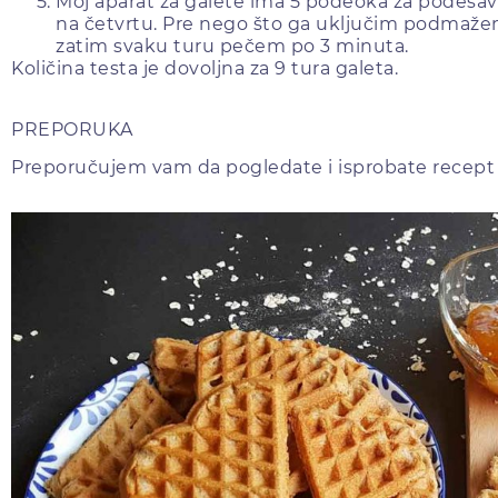
Moj aparat za galete ima 5 podeoka za podeša
na četvrtu. Pre nego što ga uključim podmaže
zatim svaku turu pečem po 3 minuta.
Količina testa je dovoljna za 9 tura galeta.
PREPORUKA
Preporučujem vam da pogledate i isprobate recept