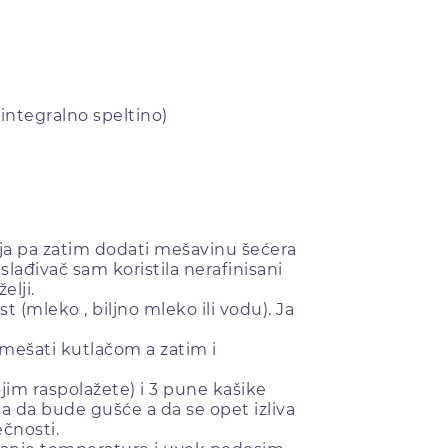
integralno speltino)
jaja pa zatim dodati mešavinu šećera
aslađivač sam koristila nerafinisani
elji.
 (mleko , biljno mleko ili vodu). Ja
izmešati kutlačom a zatim i
ojim raspolažete) i 3 pune kašike
ba da bude gušće a da se opet izliva
ečnosti.