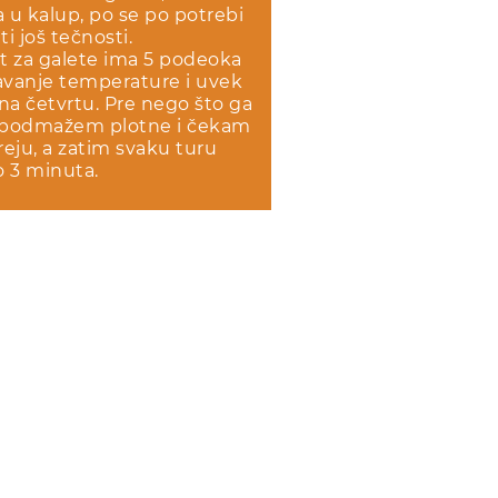
va u kalup, po se po potrebi
i još tečnosti.
t za galete ima 5 podeoka
avanje temperature i uvek
a četvrtu. Pre nego što ga
 podmažem plotne i čekam
reju, a zatim svaku turu
 3 minuta.