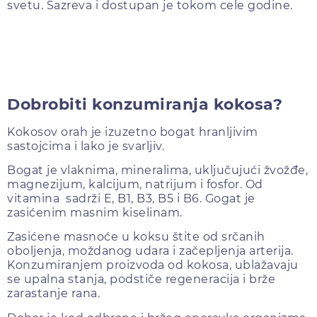
svetu. Sazreva i dostupan je tokom cele godine.
Dobrobiti konzumiranja kokosa?
Kokosov orah je izuzetno bogat hranljivim
sastojcima i lako je svarljiv.
Bogat je vlaknima, mineralima, uključujući žvožđe,
magnezijum, kalcijum, natrijum i fosfor. Od
vitamina sadrži E, B1, B3, B5 i B6. Gogat je
zasićenim masnim kiselinam.
Zasićene masnoće u koksu štite od srčanih
oboljenja, moždanog udara i začepljenja arterija.
Konzumiranjem proizvoda od kokosa, ublažavaju
se upalna stanja, podstiče regeneracija i brže
zarastanje rana.