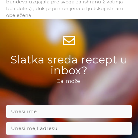
bundeva uzgajala pre svega za ishranu životinja
beli dulek) , dok je primenjena u ljudskoj ishrani
obeležena
Slatka sreda recept u
inbox?
Da, može!