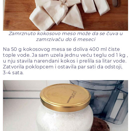
Zamrznuto kokosovo meso može da se čuva u
zamrzivaču do 6 meseci
Na 50 g kokosovog mesa se doliva 400 ml čiste
tople vode. Ja sam uzela jednu veću teglu od 1 kg ,
u nju stavila narendani kokos i prelila sa litar vode.
Zatvorila poklopcem i ostavila par sati da odstoji,
3-4 sata.