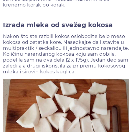
krenemo korak po korak.
Izrada mleka od svežeg kokosa
Nakon što ste razbili kokos oslobodite belo meso
kokosa od ostatka kore. Naseckajte da i stavite u
multipraktik / seckalicu ili jednostavno narendajte.
Količinu narendanog kokosa koju sam dobila,
podelila sam na dva dela (2 x 175g). Jedan deo sam
zaledila a drugi iskoristila za pripremu kokosovog
mleka i sirovih kokos kuglica.