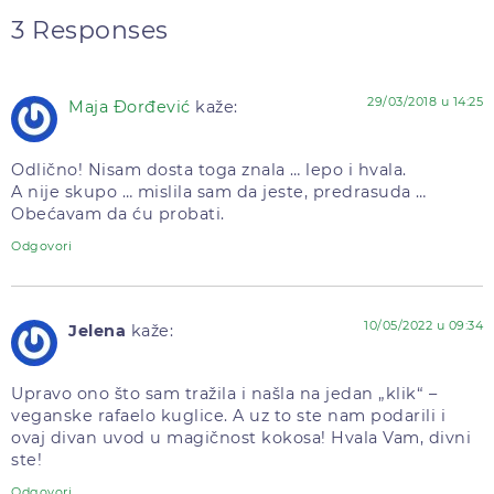
3 Responses
29/03/2018 u 14:25
Maja Đorđević
kaže:
Odlično! Nisam dosta toga znala … lepo i hvala.
A nije skupo … mislila sam da jeste, predrasuda …
Obećavam da ću probati.
Odgovori
10/05/2022 u 09:34
Jelena
kaže:
Upravo ono što sam tražila i našla na jedan „klik“ –
veganske rafaelo kuglice. A uz to ste nam podarili i
ovaj divan uvod u magičnost kokosa! Hvala Vam, divni
ste!
Odgovori