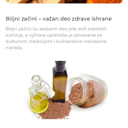
Biljni začini – važan deo zdrave ishrane
Biljni začini su sastavni deo jela svih svetskih
kuhinja, a njihova upotreba je povezana sa
kulturom, tradicijom i kulinarskim navikama
naroda.