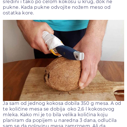
sredini i tako po celom kokosu u krug, dok ne
pukne. Kada pukne odvojite nožem meso od
ostatka kore.
Ja sam od jednog kokosa dobila 350 g mesa. A od
te količine mesa se dobija oko 2,6 l kokosovog
mleka. Kako mi je to bila velika količina koju
planiram da popijem u naredna 3 dana, odlučila
sam se da polovinu mesa zamrznem. Ali da