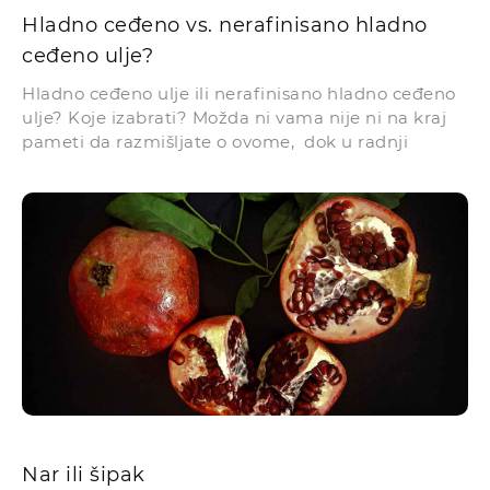
Hladno ceđeno vs. nerafinisano hladno
ceđeno ulje?
Hladno ceđeno ulje ili nerafinisano hladno ceđeno
ulje? Koje izabrati? Možda ni vama nije ni na kraj
pameti da razmišljate o ovome, dok u radnji
Nar ili šipak