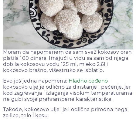
Moram da napomenem da sam svež kokosov orah
platila 100 dinara. Imajući u vidu sa sam od njega
dobila kokosovu vodu 125 ml, mleko 2,6l i
kokosovo brašno, višestruko se isplatio.
Evo još jedna napomena:
Hladno ceđeno
kokosovo ulje je odlično za dinstanje i pečenje, jer
kod zagrevanja i izlaganja visokim temperaturama
ne gubi svoje prehrambene karakteristike.
Takođe, kokosovo ulje je i odlična prirodna nega
za lice, telo i kosu.