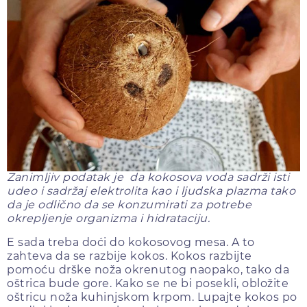
Zanimljiv podatak je da kokosova voda sadrži isti
udeo i sadržaj elektrolita kao i ljudska plazma tako
da je odlično da se konzumirati za potrebe
okrepljenje organizma i hidrataciju.
E sada treba doći do kokosovog mesa. A to
zahteva da se razbije kokos. Kokos razbijte
pomoću drške noža okrenutog naopako, tako da
oštrica bude gore. Kako se ne bi posekli, obložite
oštricu noža kuhinjskom krpom. Lupajte kokos po