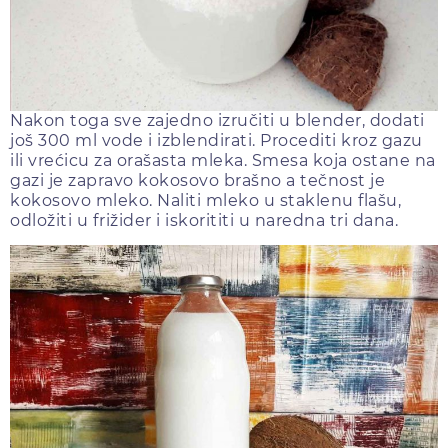
Nakon toga sve zajedno izručiti u blender, dodati
još 300 ml vode i izblendirati. Procediti kroz gazu
ili vrećicu za orašasta mleka. Smesa koja ostane na
gazi je zapravo kokosovo brašno a tečnost je
kokosovo mleko. Naliti mleko u staklenu flašu,
odložiti u frižider i iskorititi u naredna tri dana.