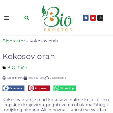
Bioprostor
»
Kokosov orah
Kokosov orah
BIO Priče
Erceg Marina
mart 28, 2018
3 komentara
Facebook
Pinterest
WhatsApp
Kokosov orah je plod kokosove palme koja raste u
tropskim krajevima, pogotovo na obalama Tihog i
Indijskog okeana. Ali je poznat i koristi se svuda u