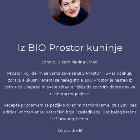
Iz BIO Prostor kuhinje
Zdravo, ja sam Marina Erceg.
Prostor koji delim sa vama zove se BIO Prostor. Tu vas očekuju
zdravi, a ukusni recepti sa našeg stola. BIO Prostor je nastao iz
težnje da unapredim svoje zdravlje i želje da stvorim dobre navike
u ishrani moje dece.
Recepte pripremam sa pažljivo biranim namirnicama, pa su svi bez
aditiva, konzervansa, veštačkih boja i zaslađivača. Bez belog brašna
i rafinisanog šećera.
Dobro došli!