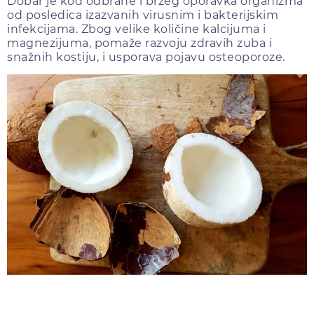
Dobar je kod odbrane i bržeg oporavka organizma
od posledica izazvanih virusnim i bakterijskim
infekcijama. Zbog velike količine kalcijuma i
magnezijuma, pomaže razvoju zdravih zuba i
snažnih kostiju, i usporava pojavu osteoporoze.