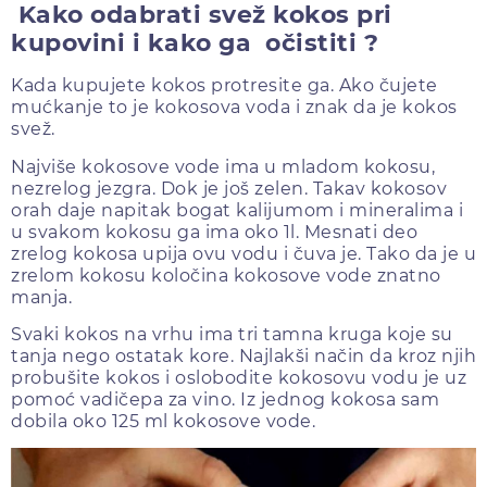
Kako odabrati svež kokos pri
kupovini i kako ga očistiti ?
Kada kupujete kokos protresite ga. Ako čujete
mućkanje to je kokosova voda i znak da je kokos
svež.
Najviše kokosove vode ima u mladom kokosu,
nezrelog jezgra. Dok je još zelen. Takav kokosov
orah daje napitak bogat kalijumom i mineralima i
u svakom kokosu ga ima oko 1l. Mesnati deo
zrelog kokosa upija ovu vodu i čuva je. Tako da je u
zrelom kokosu koločina kokosove vode znatno
manja.
Svaki kokos na vrhu ima tri tamna kruga koje su
tanja nego ostatak kore. Najlakši način da kroz njih
probušite kokos i oslobodite kokosovu vodu je uz
pomoć vadičepa za vino. Iz jednog kokosa sam
dobila oko 125 ml kokosove vode.